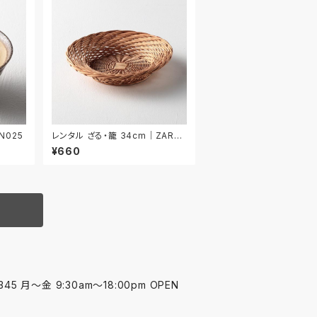
N025
レンタル ざる・籠 34cm｜ZAR02
5
¥660
45 月〜金 9:30am〜18:00pm OPEN