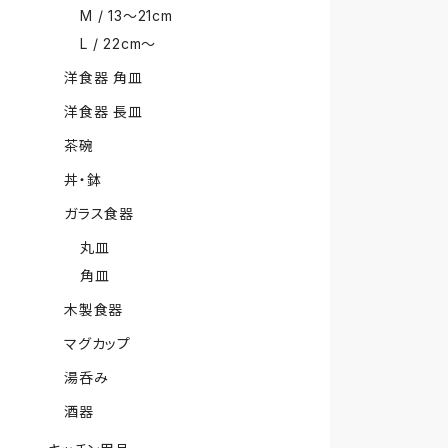
M / 13〜21cm
L / 22cm〜
洋食器 角皿
洋食器 長皿
茶碗
丼・鉢
ガラス食器
丸皿
角皿
木製食器
マグカップ
湯呑み
酒器