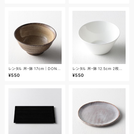
レンタル 丼・鉢 17cm｜DON0
レンタル 丼・鉢 12.5cm 2枚セッ
25
ト｜DON057
¥550
¥550