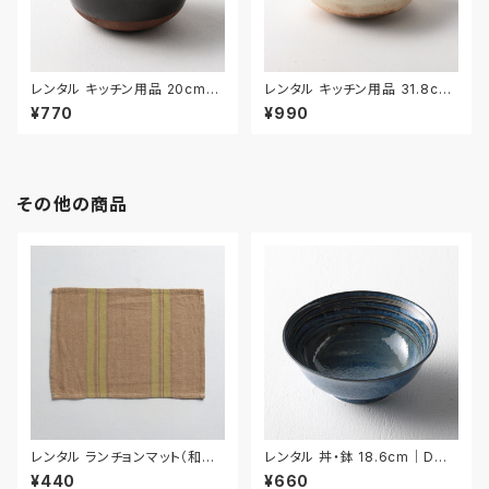
レンタル キッチン用品 20cm｜
レンタル キッチン用品 31.8cm
KIW028
｜KIW016
¥770
¥990
その他の商品
レンタル ランチョンマット（和風）
レンタル 丼・鉢 18.6cm｜DON
44.8cm｜MAW014
018
¥440
¥660