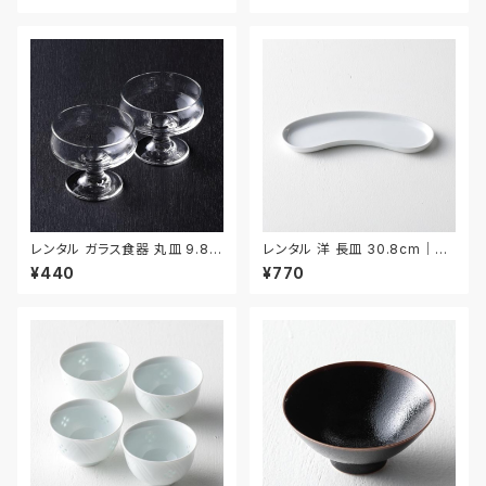
レンタル ガラス食器 丸皿 9.8c
レンタル 洋 長皿 30.8cm｜YN
m 2枚セット｜GLM129
A008
¥440
¥770