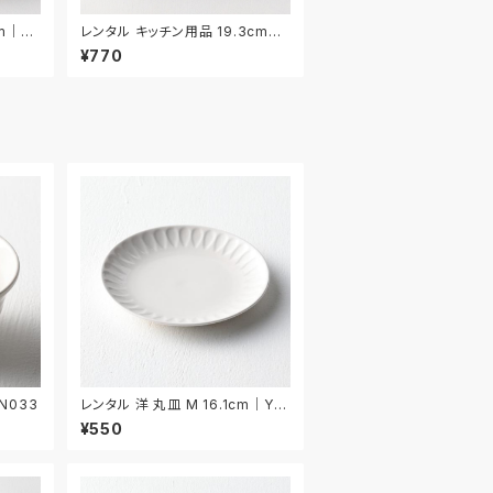
m｜KI
レンタル キッチン用品 19.3cm｜
KIW029
¥770
N033
レンタル 洋 丸皿 M 16.1cm｜YM
M015
¥550