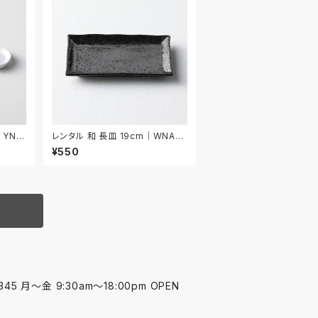
｜YNA
レンタル 和 長皿 19cm｜WNA02
2
¥550
45 月〜金 9:30am〜18:00pm OPEN