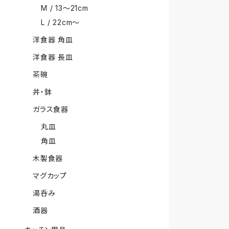
M / 13〜21cm
L / 22cm〜
洋食器 角皿
洋食器 長皿
茶碗
丼・鉢
ガラス食器
丸皿
角皿
木製食器
マグカップ
湯呑み
酒器