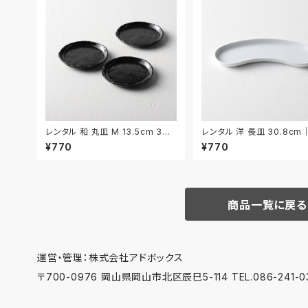
レンタル 和 丸皿 M 13.5cm 3枚
レンタル 洋 長皿 30.8cm
セット｜WMM032
008
¥770
¥770
商品一覧に戻る
運営・管理：株式会社アドボックス
〒700-0976 岡山県岡山市北区辰巳5-114 TEL.086-241-03