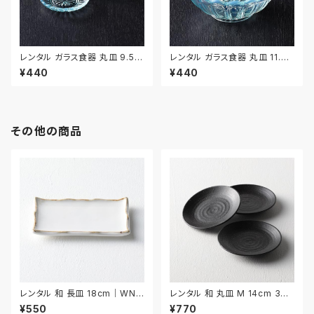
レンタル ガラス食器 丸皿 9.5c
レンタル ガラス食器 丸皿 11.7c
m 3枚セット｜GLM120
m｜GLM121
¥440
¥440
その他の商品
レンタル 和 長皿 18cm｜WNA
レンタル 和 丸皿 M 14cm 3枚
024
セット｜WMM035
¥550
¥770