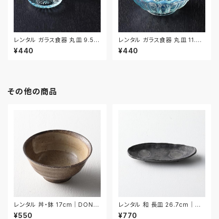
レンタル ガラス食器 丸皿 9.5c
レンタル ガラス食器 丸皿 11.7c
m 3枚セット｜GLM120
m｜GLM121
¥440
¥440
その他の商品
レンタル 丼・鉢 17cm｜DON0
レンタル 和 長皿 26.7cm｜W
25
NA030
¥550
¥770