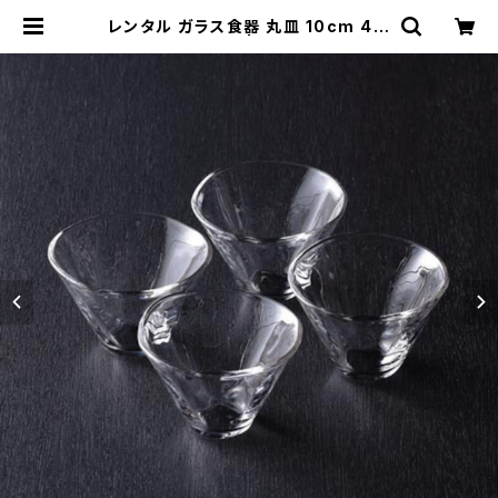
レンタル ガラス食器 丸皿 10cm 4枚
セット｜GLM116 | TABETORU RE
NTAL｜撮影用食器のレンタルショッ
プ