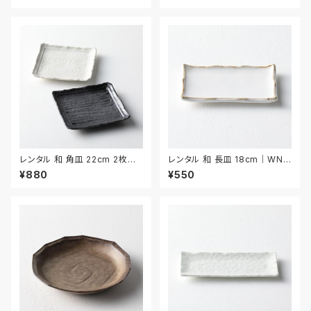
レンタル 和 角皿 22cm 2枚セッ
レンタル 和 長皿 18cm｜WNA
ト｜WKA007
024
¥880
¥550