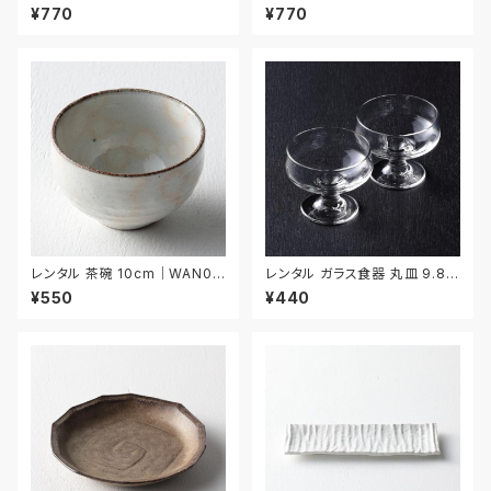
セット｜WMM035
006
¥770
¥770
レンタル 茶碗 10cm｜WAN03
レンタル ガラス食器 丸皿 9.8c
9
m 2枚セット｜GLM129
¥550
¥440