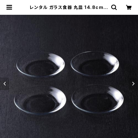
レンタル ガラス食器 丸皿 14.8cm 4
枚セット｜GLM076 | TABETORU
RENTAL｜撮影用食器のレンタルシ
ョップ