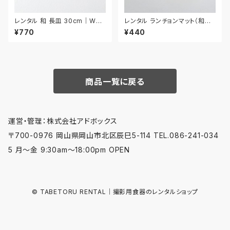
レンタル 和 長皿 30cm｜WNA
レンタル ランチョンマット（和風）
006
44.8cm｜MAW014
¥770
¥440
商品一覧に戻る
運営・管理：株式会社アドボックス
〒700-0976 岡山県岡山市北区辰巳5-114 TEL.086-241-034
5 月〜金 9:30am〜18:00pm OPEN
© TABETORU RENTAL｜撮影用食器のレンタルショップ