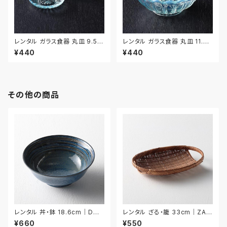
レンタル ガラス食器 丸皿 9.5c
レンタル ガラス食器 丸皿 11.7c
m 3枚セット｜GLM120
m｜GLM121
¥440
¥440
その他の商品
レンタル 丼・鉢 18.6cm｜DON
レンタル ざる・籠 33cm｜ZAR
018
029
¥660
¥550