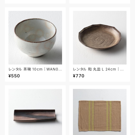
レンタル 茶碗 10cm｜WAN03
レンタル 和 丸皿 L 24cm｜W
9
ML021
¥550
¥770