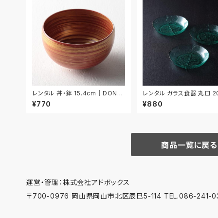
レンタル 丼・鉢 15.4cm｜DON0
レンタル ガラス食器 丸皿 2
38
3枚セット｜GLM022
¥770
¥880
商品一覧に戻る
運営・管理：株式会社アドボックス
〒700-0976 岡山県岡山市北区辰巳5-114 TEL.086-241-03