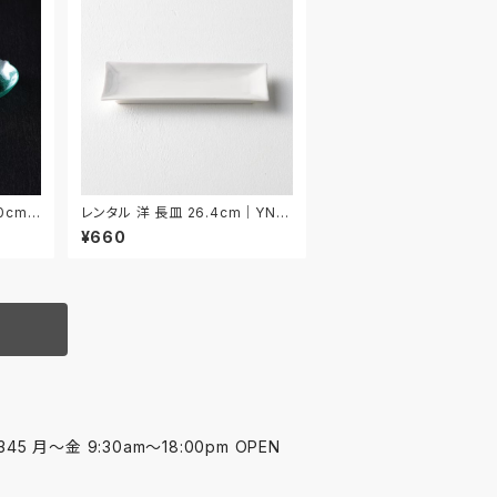
0cm
レンタル 洋 長皿 26.4cm｜YNA
A005
¥660
45 月〜金 9:30am〜18:00pm OPEN