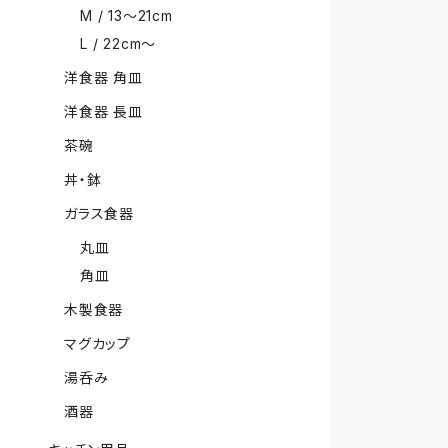
M / 13〜21cm
L / 22cm〜
洋食器 角皿
洋食器 長皿
茶碗
丼・鉢
ガラス食器
丸皿
角皿
木製食器
マグカップ
湯呑み
酒器