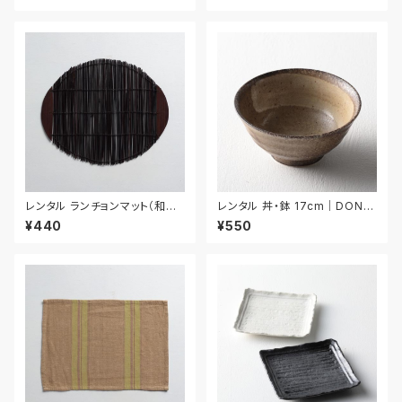
レンタル ランチョンマット（和風）
レンタル 丼・鉢 17cm｜DON0
42cm｜MAW025
25
¥440
¥550