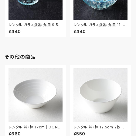
レンタル ガラス食器 丸皿 9.5c
レンタル ガラス食器 丸皿 11.7c
m 3枚セット｜GLM120
m｜GLM121
¥440
¥440
その他の商品
レンタル 丼・鉢 17cm｜DON0
レンタル 丼・鉢 12.5cm 2枚セッ
51
ト｜DON057
¥660
¥550