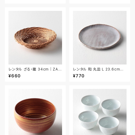
レンタル ざる・籠 34cm｜ZAR
レンタル 和 丸皿 L 23.6cm｜
025
WML022
¥660
¥770