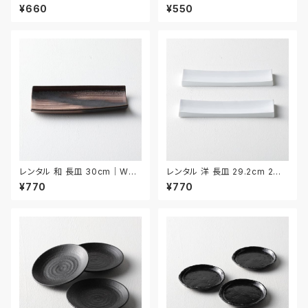
017
024
¥660
¥550
レンタル 和 長皿 30cm｜WNA
レンタル 洋 長皿 29.2cm 2枚
006
セット｜YNAA012
¥770
¥770