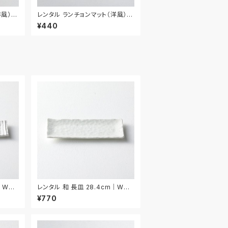
風） 3
レンタル ランチョンマット（洋風） 4
3.5cm｜MAY011
¥440
｜WNA
レンタル 和 長皿 28.4cm｜WNA
008
¥770