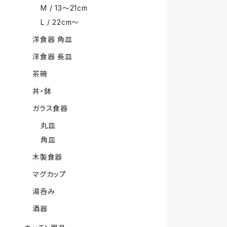
M / 13〜21cm
L / 22cm〜
洋食器 角皿
洋食器 長皿
茶碗
丼・鉢
ガラス食器
丸皿
角皿
木製食器
マグカップ
湯呑み
酒器