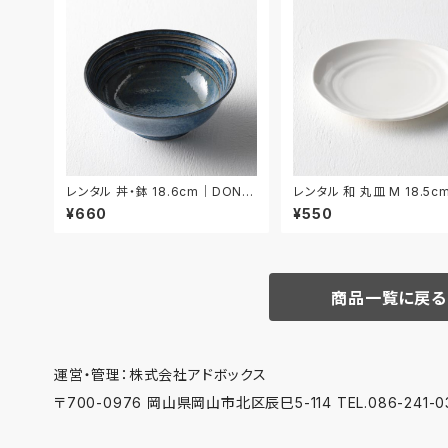
レンタル 丼・鉢 18.6cm｜DON01
レンタル 和 丸皿 M 18.5
8
MM045
¥660
¥550
商品一覧に戻る
運営・管理：株式会社アドボックス
〒700-0976 岡山県岡山市北区辰巳5-114 TEL.086-241-03