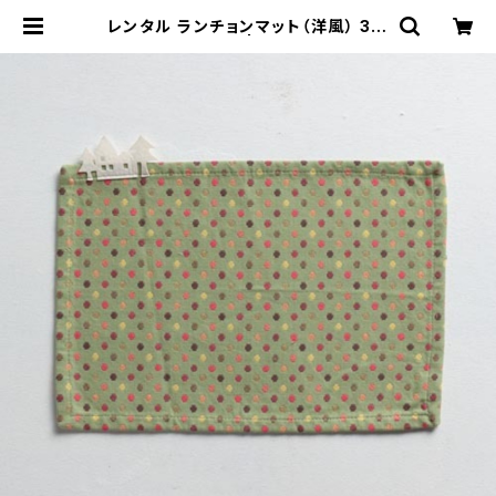
レンタル ランチョンマット（洋風） 33.
4cm｜MAY014 | TABETORU RE
NTAL｜撮影用食器のレンタルショッ
プ