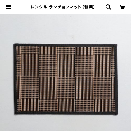
レンタル ランチョンマット（和風） 4
4.4cm｜MAW021 | TABETORU
RENTAL｜撮影用食器のレンタルシ
ョップ