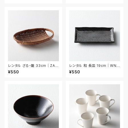
レンタル ざる・籠 33cm｜ZAR
レンタル 和 長皿 19cm｜WNA
029
022
¥550
¥550