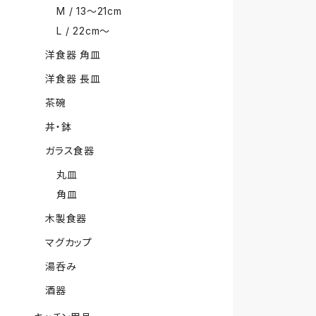
M / 13〜21cm
L / 22cm〜
洋食器 角皿
洋食器 長皿
茶碗
丼・鉢
ガラス食器
丸皿
角皿
木製食器
マグカップ
湯呑み
酒器