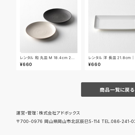
レンタル 和 丸皿 M 18.4cm 2枚
レンタル 洋 長皿 21.8cm｜
セット｜WMM005
009
¥660
¥660
商品一覧に戻る
運営・管理：株式会社アドボックス
〒700-0976 岡山県岡山市北区辰巳5-114 TEL.086-241-03