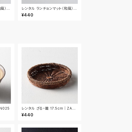
風） 3
レンタル ランチョンマット（和風） 4
3.5cm｜MAW019
¥440
N025
レンタル ざる・籠 17.5cm｜ZAR0
34
¥440