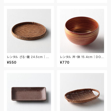
レンタル ざる・籠 24.5cm｜ZA
レンタル 丼・鉢 15.4cm｜DON
R008
038
¥550
¥770