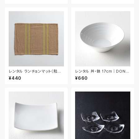
レンタル ランチョンマット（和風）
レンタル 丼・鉢 17cm｜DON0
44.8cm｜MAW014
51
¥440
¥660