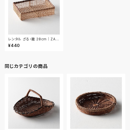
レンタル ざる・籠 28cm｜ZAR
031
¥440
同じカテゴリの商品