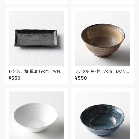
レンタル 和 長皿 19cm｜WNA
レンタル 丼・鉢 17cm｜DON0
022
25
¥550
¥550