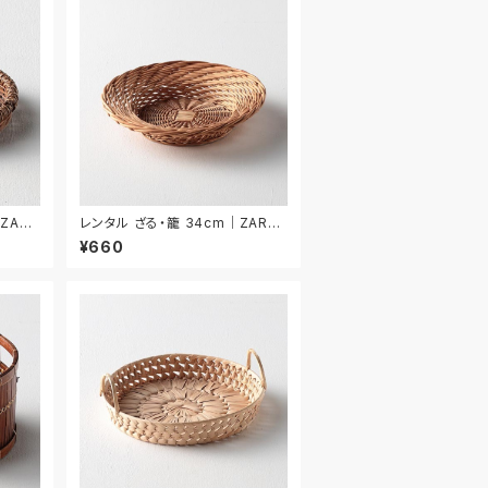
ZAR0
レンタル ざる・籠 34cm｜ZAR02
5
¥660