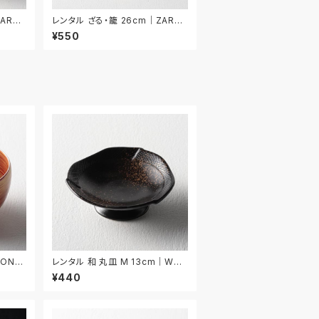
AR02
レンタル ざる・籠 26cm｜ZAR02
8
¥550
DON0
レンタル 和 丸皿 M 13cm｜WM
M041
¥440