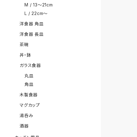
M / 13〜21cm
L / 22cm〜
洋食器 角皿
洋食器 長皿
茶碗
丼・鉢
ガラス食器
丸皿
角皿
木製食器
マグカップ
湯呑み
酒器