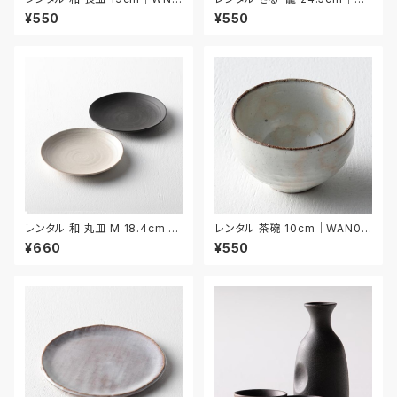
022
R008
¥550
¥550
レンタル 和 丸皿 M 18.4cm 2
レンタル 茶碗 10cm｜WAN03
枚セット｜WMM005
9
¥660
¥550