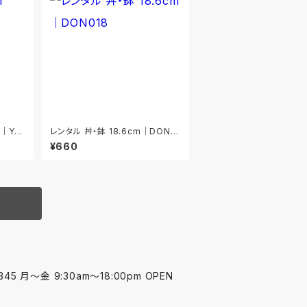
m｜YM
レンタル 丼・鉢 18.6cm｜DON01
8
¥660
45 月〜金 9:30am〜18:00pm OPEN