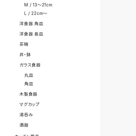
M / 13〜21cm
L / 22cm〜
洋食器 角皿
洋食器 長皿
茶碗
丼・鉢
ガラス食器
丸皿
角皿
木製食器
マグカップ
湯呑み
酒器