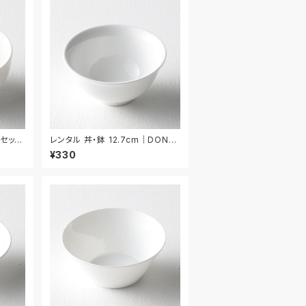
枚セット
レンタル 丼・鉢 12.7cm｜DON05
6
¥330