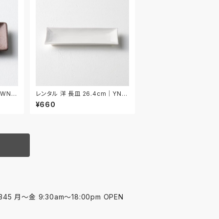
｜WNA
レンタル 洋 長皿 26.4cm｜YNA
A005
¥660
45 月〜金 9:30am〜18:00pm OPEN