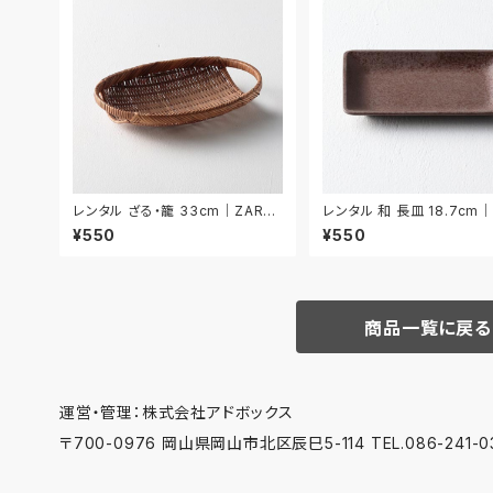
レンタル ざる・籠 33cm｜ZAR02
レンタル 和 長皿 18.7cm
9
028
¥550
¥550
商品一覧に戻る
運営・管理：株式会社アドボックス
〒700-0976 岡山県岡山市北区辰巳5-114 TEL.086-241-03