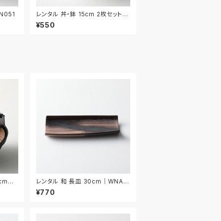
N051
レンタル 丼・鉢 15cm 2枚セット｜
DON052
¥550
cm｜
レンタル 和 長皿 30cm｜WNA0
06
¥770