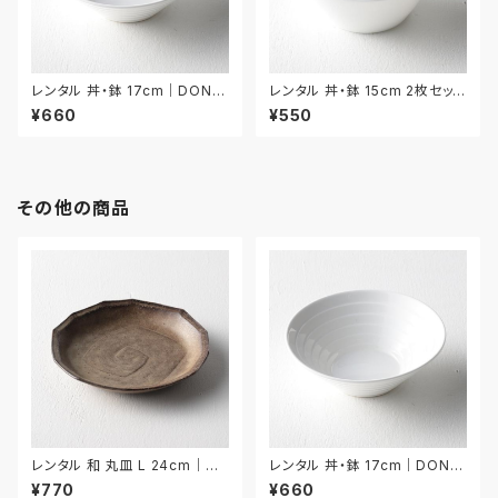
レンタル 丼・鉢 17cm｜DON0
レンタル 丼・鉢 15cm 2枚セット
51
｜DON052
¥660
¥550
その他の商品
レンタル 和 丸皿 L 24cm｜W
レンタル 丼・鉢 17cm｜DON0
ML021
51
¥770
¥660