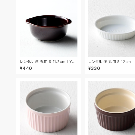
レンタル 洋 丸皿 S 11.2cm｜YM
レンタル 洋 丸皿 S 12cm
S013
007
¥440
¥330