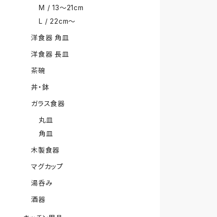
M / 13〜21cm
L / 22cm〜
洋食器 角皿
洋食器 長皿
茶碗
丼・鉢
ガラス食器
丸皿
角皿
木製食器
マグカップ
湯呑み
酒器