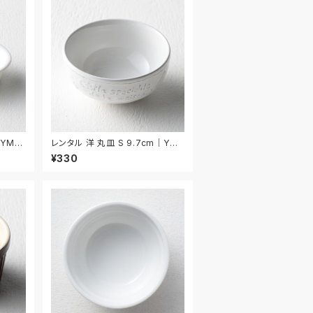
｜YMS
レンタル 洋 丸皿 S 9.7cm｜YMS
008
¥330