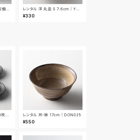
 2個セ
レンタル 洋 丸皿 S 7.6cm｜YMS
011
¥330
 3枚セ
レンタル 丼・鉢 17cm｜DON025
¥550