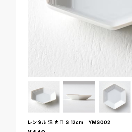
レンタル 洋 丸皿 S 12cm｜YMS002