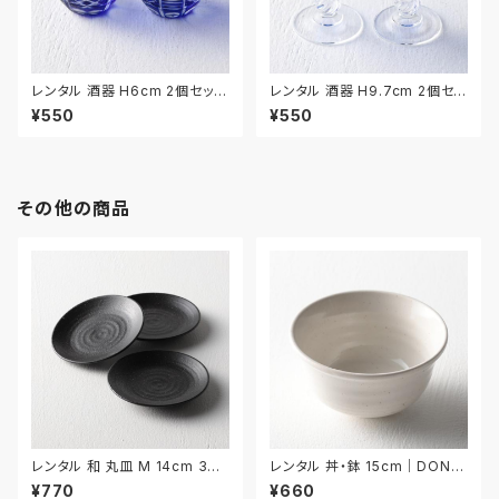
レンタル 酒器 H6cm 2個セット
レンタル 酒器 H9.7cm 2個セッ
｜SHU033
ト｜SHU034
¥550
¥550
その他の商品
レンタル 和 丸皿 M 14cm 3枚
レンタル 丼・鉢 15cm｜DON0
セット｜WMM035
33
¥770
¥660