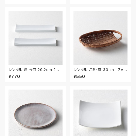
レンタル 洋 長皿 29.2cm 2枚
レンタル ざる・籠 33cm｜ZAR
セット｜YNAA012
029
¥770
¥550