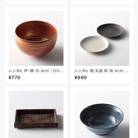
レンタル 丼・鉢 15.4cm｜DON
レンタル 和 丸皿 M 18.4cm 2
038
枚セット｜WMM005
¥770
¥660