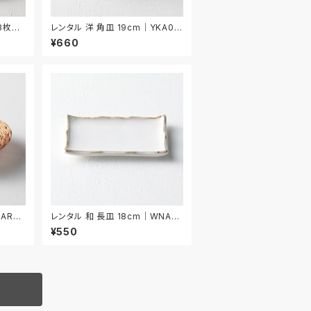
 3枚セ
レンタル 洋 角皿 19cm｜YKA01
7
¥660
AR02
レンタル 和 長皿 18cm｜WNA02
4
¥550