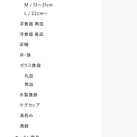
M / 13〜21cm
L / 22cm〜
洋食器 角皿
洋食器 長皿
茶碗
丼・鉢
ガラス食器
丸皿
角皿
木製食器
マグカップ
湯呑み
酒器