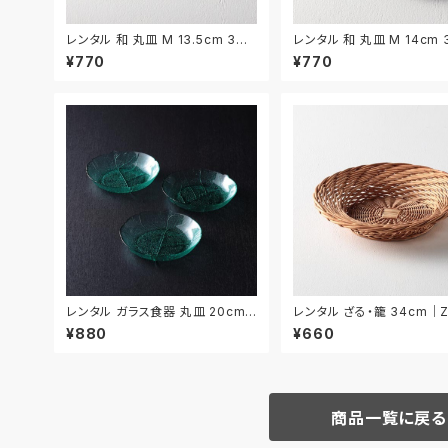
レンタル 和 丸皿 M 13.5cm 3枚
レンタル 和 丸皿 M 14cm
セット｜WMM032
ット｜WMM035
¥770
¥770
レンタル ガラス食器 丸皿 20cm
レンタル ざる・籠 34cm｜Z
3枚セット｜GLM022
5
¥880
¥660
商品一覧に戻る