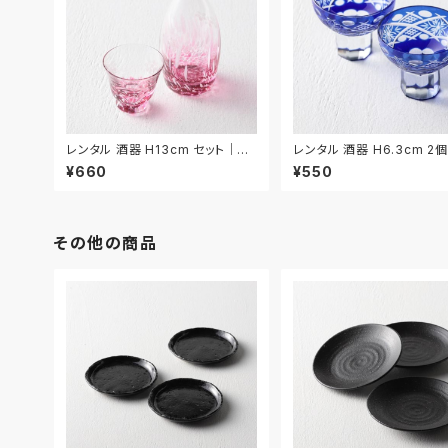
レンタル 酒器 H13cm セット｜SH
レンタル 酒器 H6.3cm 2
U031
｜SHU032
¥660
¥550
その他の商品