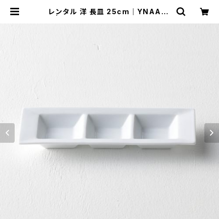
レンタル 洋 長皿 25cm｜YNAA01
0 | TABETORU RENTAL｜撮影用
食器のレンタルショップ