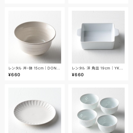
レンタル 丼・鉢 15cm｜DON0
レンタル 洋 角皿 19cm｜YKA
33
017
¥660
¥660