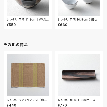
レンタル 茶碗 11.2cm｜WAN0
レンタル 茶碗 10.8cm 3個セッ
37
ト｜WAN038
¥550
¥660
その他の商品
レンタル ランチョンマット（和風）
レンタル 和 長皿 30cm｜WNA
44.8cm｜MAW014
006
¥440
¥770