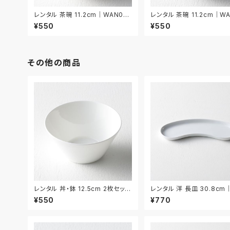
レンタル 茶碗 11.2cm｜WAN03
レンタル 茶碗 11.2cm｜W
6
7
¥550
¥550
その他の商品
レンタル 丼・鉢 12.5cm 2枚セット
レンタル 洋 長皿 30.8cm
｜DON057
008
¥550
¥770