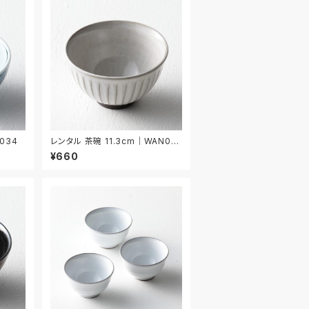
034
レンタル 茶碗 11.3cm｜WAN03
5
¥660