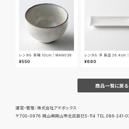
レンタル 茶碗 10cm｜WAN039
レンタル 洋 長皿 26.4cm
A005
¥550
¥660
商品一覧に戻る
運営・管理：株式会社アドボックス
〒700-0976 岡山県岡山市北区辰巳5-114 TEL.086-241-03