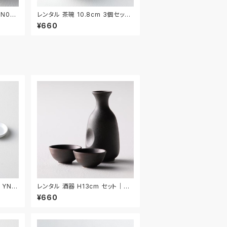
AN03
レンタル 茶碗 10.8cm 3個セット
｜WAN038
¥660
｜YNA
レンタル 酒器 H13cm セット｜SH
U007
¥660