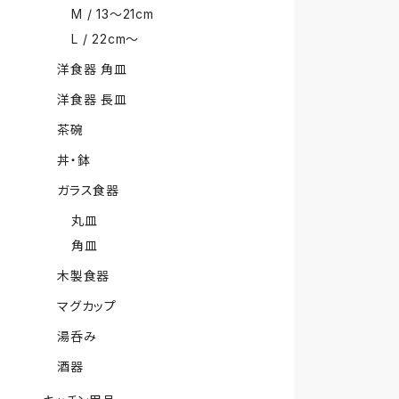
M / 13〜21cm
L / 22cm〜
洋食器 角皿
洋食器 長皿
茶碗
丼・鉢
ガラス食器
丸皿
角皿
木製食器
マグカップ
湯呑み
酒器