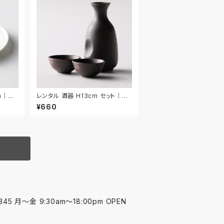
cm｜W
レンタル 酒器 H13cm セット｜SH
U007
¥660
45 月〜金 9:30am〜18:00pm OPEN