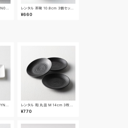
AN03
レンタル 茶碗 10.8cm 3個セット
｜WAN038
¥660
YNAA
レンタル 和 丸皿 M 14cm 3枚セ
ット｜WMM035
¥770