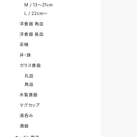
M / 13〜21cm
L / 22cm〜
洋食器 角皿
洋食器 長皿
茶碗
丼・鉢
ガラス食器
丸皿
角皿
木製食器
マグカップ
湯呑み
酒器