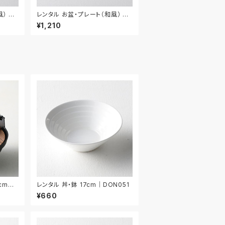
） 3
レンタル お盆・プレート（和風） 31.
4cm｜BON024
¥1,210
cm｜
レンタル 丼・鉢 17cm｜DON051
¥660