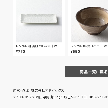
レンタル 和 長皿 28.4cm｜WNA
レンタル 丼・鉢 17cm｜DO
008
¥770
¥550
商品一覧に戻る
運営・管理：株式会社アドボックス
〒700-0976 岡山県岡山市北区辰巳5-114 TEL.086-241-03