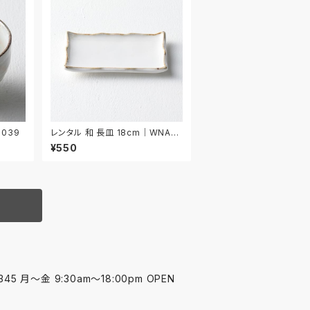
039
レンタル 和 長皿 18cm｜WNA02
4
¥550
45 月〜金 9:30am〜18:00pm OPEN