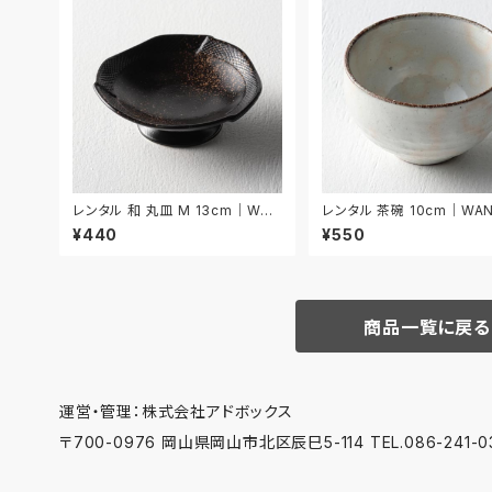
レンタル 和 丸皿 M 13cm｜WM
レンタル 茶碗 10cm｜WAN
M041
¥440
¥550
商品一覧に戻る
運営・管理：株式会社アドボックス
〒700-0976 岡山県岡山市北区辰巳5-114 TEL.086-241-03