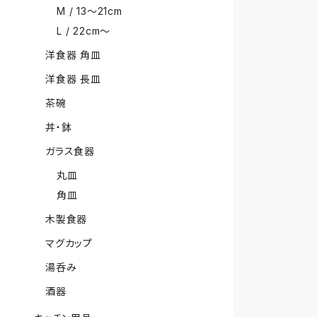
M / 13〜21cm
L / 22cm〜
洋食器 角皿
洋食器 長皿
茶碗
丼・鉢
ガラス食器
丸皿
角皿
木製食器
マグカップ
湯呑み
酒器