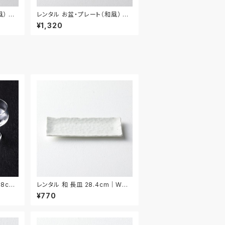
） 30
レンタル お盆・プレート（和風） 3
0.5cm｜BON023
¥1,320
.8cm
レンタル 和 長皿 28.4cm｜WNA
008
¥770