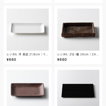
レンタル 洋 長皿 21.8cm｜YN
レンタル ざる・籠 29cm｜ZAR
AA009
015
¥660
¥660