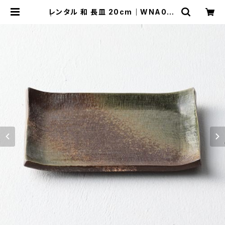
レンタル 和 長皿 20cm｜WNA018
| TABETORU RENTAL｜撮影用食
器のレンタルショップ