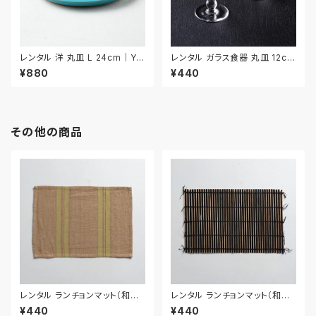
レンタル 洋 丸皿 L 24cm｜YM
レンタル ガラス食器 丸皿 12cm
L026
2枚セット｜GLM128
¥880
¥440
その他の商品
レンタル ランチョンマット（和風）
レンタル ランチョンマット（和風）
44.8cm｜MAW014
54cm｜MAW026
¥440
¥440