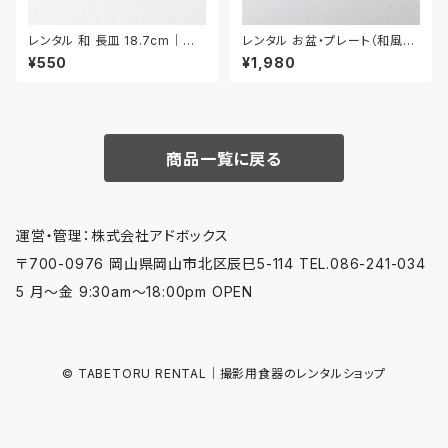
レンタル 和 長皿 18.7cm｜WN
レンタル お盆・プレート（和風）
A028
42.6cm｜BON006
¥550
¥1,980
商品一覧に戻る
運営・管理：株式会社アドボックス
〒700-0976 岡山県岡山市北区辰巳5-114 TEL.086-241-034
5 月〜金 9:30am〜18:00pm OPEN
© TABETORU RENTAL｜撮影用食器のレンタルショップ