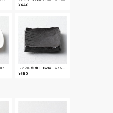
3
¥440
KA03
レンタル 和 角皿 16cm｜WKA02
0
¥550