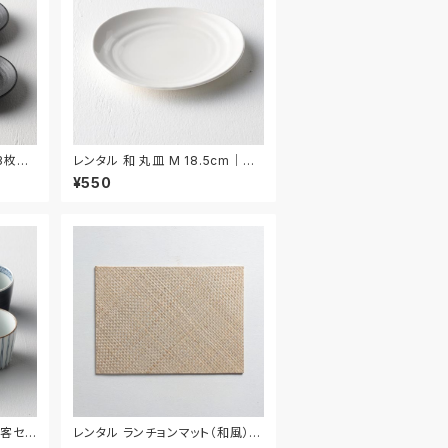
 3枚セ
レンタル 和 丸皿 M 18.5cm｜W
MM045
¥550
5客セッ
レンタル ランチョンマット（和風） 4
2.5cm｜MAW023