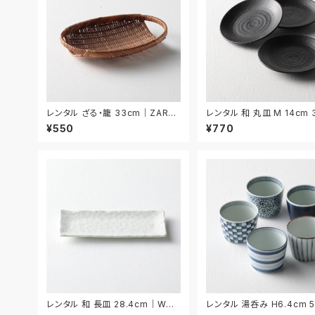
レンタル ざる・籠 33cm｜ZAR02
レンタル 和 丸皿 M 14cm
9
ット｜WMM035
¥550
¥770
レンタル 和 長皿 28.4cm｜WNA
レンタル 湯呑み H6.4cm 
008
ト｜YUN017