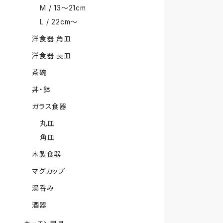
M / 13〜21cm
L / 22cm〜
洋食器 角皿
洋食器 長皿
茶碗
丼・鉢
ガラス食器
丸皿
角皿
木製食器
マグカップ
湯呑み
酒器