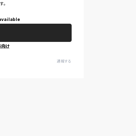
す。
available
方向け
通報する