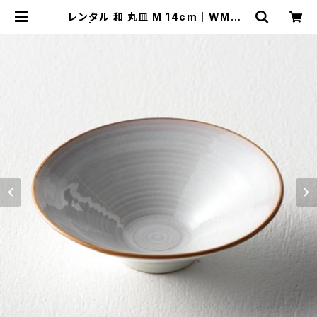
レンタル 和 丸皿 M 14cm｜WMM0
31 | TABETORU RENTAL｜撮影
用食器のレンタルショップ