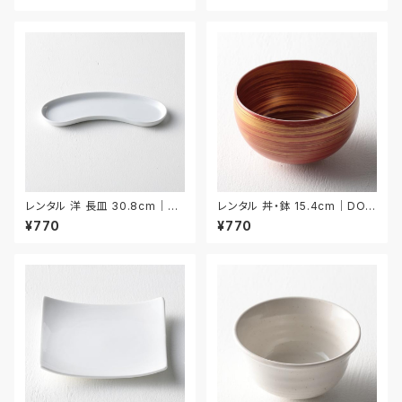
レンタル 洋 長皿 30.8cm｜YN
レンタル 丼・鉢 15.4cm｜DON
A008
038
¥770
¥770