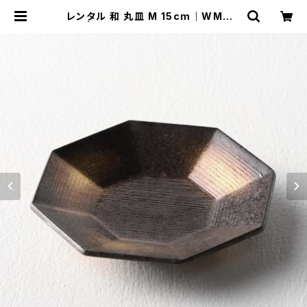
レンタル 和 丸皿 M 15cm｜WMM0
23 | TABETORU RENTAL｜撮影
用食器のレンタルショップ