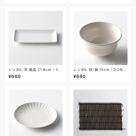
レンタル 洋 長皿 21.8cm｜YN
レンタル 丼・鉢 15cm｜DON0
AA009
33
¥660
¥660