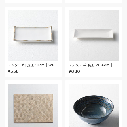
レンタル 和 長皿 18cm｜WNA
レンタル 洋 長皿 26.4cm｜YN
024
AA005
¥550
¥660