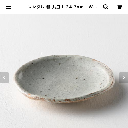
レンタル 和 丸皿 L 24.7cm｜WML
016 | TABETORU RENTAL｜撮
影用食器のレンタルショップ