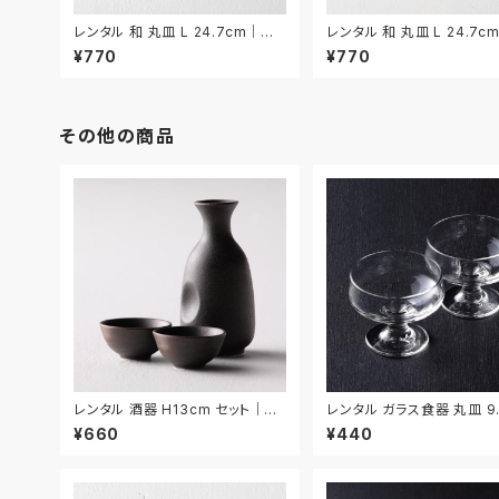
レンタル 和 丸皿 L 24.7cm｜W
レンタル 和 丸皿 L 24.7c
ML015
ML016
¥770
¥770
その他の商品
レンタル 酒器 H13cm セット｜SH
レンタル ガラス食器 丸皿 9
U007
2枚セット｜GLM129
¥660
¥440