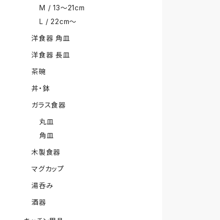
M / 13〜21cm
L / 22cm〜
洋食器 角皿
洋食器 長皿
茶碗
丼・鉢
ガラス食器
丸皿
角皿
木製食器
マグカップ
湯呑み
酒器