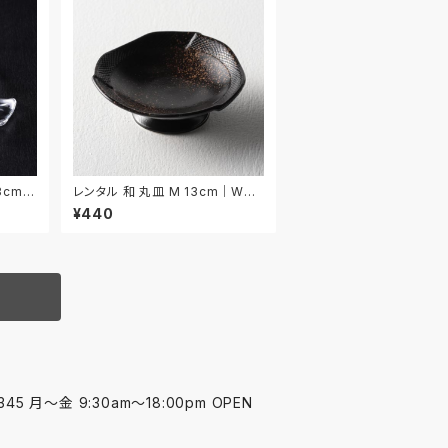
cm 4
レンタル 和 丸皿 M 13cm｜WM
M041
¥440
45 月〜金 9:30am〜18:00pm OPEN