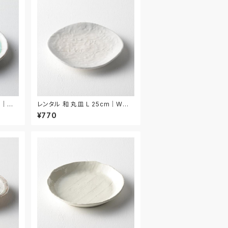
m｜W
レンタル 和 丸皿 L 25cm｜WML
014
¥770