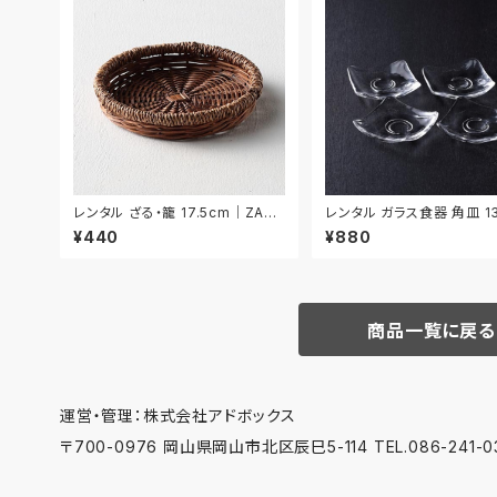
レンタル ざる・籠 17.5cm｜ZAR0
レンタル ガラス食器 角皿 13
34
枚セット｜GLK095
¥440
¥880
商品一覧に戻る
運営・管理：株式会社アドボックス
〒700-0976 岡山県岡山市北区辰巳5-114 TEL.086-241-03