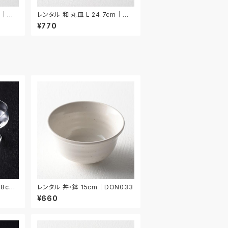
m｜W
レンタル 和 丸皿 L 24.7cm｜W
ML017
¥770
.8cm
レンタル 丼・鉢 15cm｜DON033
¥660