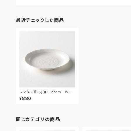
最近チェックした商品
レンタル 和 丸皿 L 27cm｜WML
008
¥880
同じカテゴリの商品