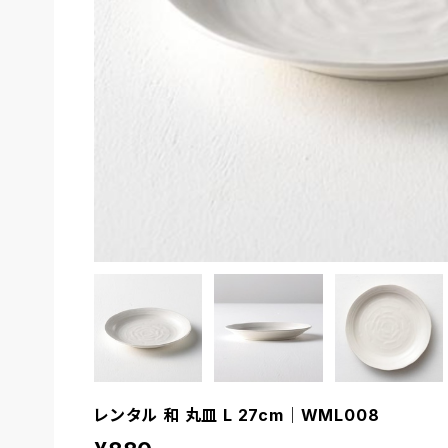
レンタル 和 丸皿 L 27cm｜WML008