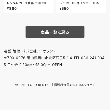
レンタル ガラス食器 丸皿 20c
レンタル 丼・鉢 17cm｜DON0
m 3枚セット｜GLM022
25
¥880
¥550
商品一覧に戻る
運営・管理：株式会社アドボックス
〒700-0976 岡山県岡山市北区辰巳5-114 TEL.086-241-034
5 月〜金 9:30am〜18:00pm OPEN
© TABETORU RENTAL｜撮影用食器のレンタルショップ