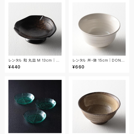
レンタル 和 丸皿 M 13cm｜W
レンタル 丼・鉢 15cm｜DON0
MM041
33
¥440
¥660