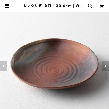
レンタル 和 丸皿 L 30.6cm｜WML
003 | TABETORU RENTAL｜撮
影用食器のレンタルショップ