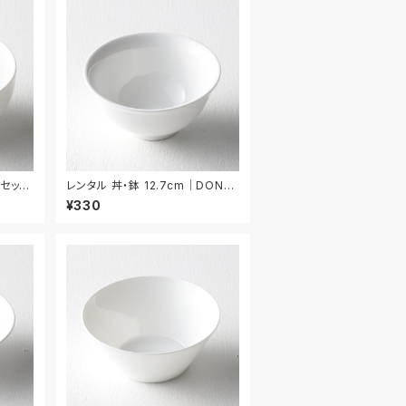
枚セット
レンタル 丼・鉢 12.7cm｜DON05
6
¥330