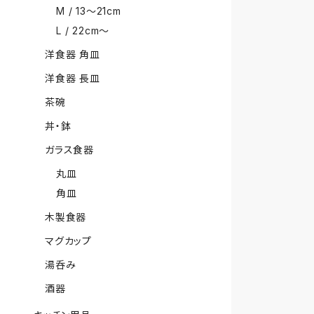
M / 13〜21cm
L / 22cm〜
洋食器 角皿
洋食器 長皿
茶碗
丼・鉢
ガラス食器
丸皿
角皿
木製食器
マグカップ
湯呑み
酒器